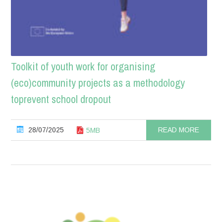
Toolkit of youth work for organising
(eco)community projects as a methodology
toprevent school dropout
28/07/2025
READ MORE
5MB