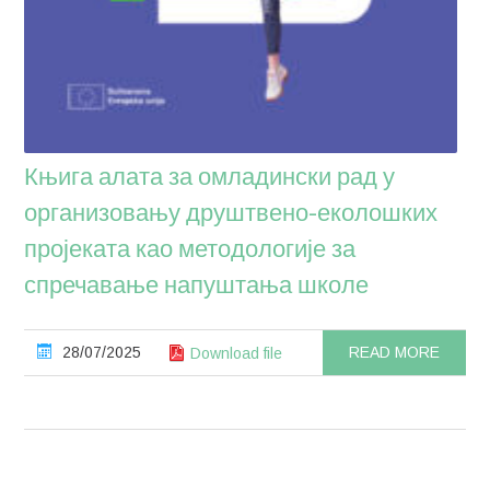
Књига алата за омладински рад у
организовању друштвено-еколошких
пројеката као методологије за
спречавање напуштања школе
28/07/2025
READ MORE
Download file